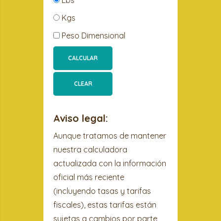
Lbs
Kgs
Peso Dimensional
CALCULAR
Aviso legal:
Aunque tratamos de mantener
nuestra calculadora
actualizada con la información
oficial más reciente
(incluyendo tasas y tarifas
fiscales), estas tarifas están
sujetas a cambios por parte